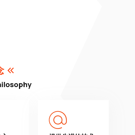
念
hilosophy