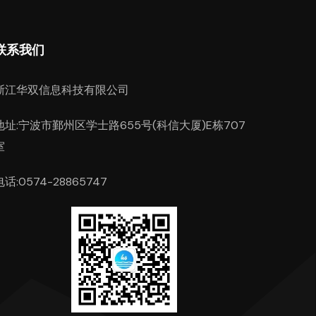
联系我们
浙江华双信息科技有限公司
地址:宁波市鄞州区学士路655号(科信大厦)E栋707
室
电话:0574-28865747